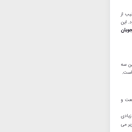
یب از
. این
ویان
ین سه
است.
عت و
زیادی
یر می