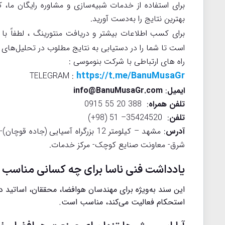
برای استفاده از خدمات شبیه‌سازی و مشاوره رایگان ما، 
بهترین نتایج را به‌دست آورید.
برای کسب اطلاعات بیشتر و دریافت منتورینگ ، لطفاً با
است تا شما را در دستیابی به نتایج مطلوب در تحلیل‌های
راه های ارتباطی با شرکت بنوموسی :
https://t.me/BanuMusaGr
TELEGRAM :
ایمیل
:
info@BanuMusaGr.com
تلفن همراه
: 388 20 55 0915
تلفن
: 35424520– 51 (98+)
آدرس
: مشهد – کیلومتر 12 بزرگراه آسیا
شرق- معاونت صنایع کوچک- مرکز خدمات.
یادداشت فنی ناسا برای چه کسانی مناسب
این سند به‌ویژه برای مهندسان هوافضا، محققان، اساتید 
استحکام فعالیت می‌کند، مناسب است.