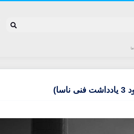
ما
سا)