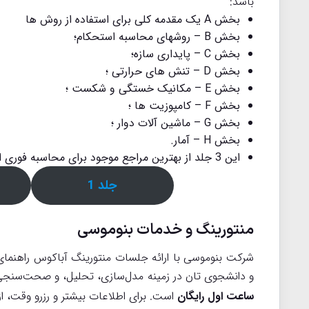
باشد:
بخش A یک مقدمه کلی برای استفاده از روش ها
بخش B – روشهای محاسبه استحکام؛
بخش C – پایداری سازه؛
بخش D – تنش های حرارتی ؛
بخش E – مکانیک خستگی و شکست ؛
بخش F – کامپوزیت ها ؛
بخش G – ماشین آلات دوار ؛
بخش H – آمار.
این 3 جلد از بهترین مراجع موجود برای محاسبه فوری استحکام و پایداری سازه‌ها است. برای دانلود و استفاده از آن شک نکنید.
جلد 1
منتورینگ و خدمات بنوموسی
شرکت بنوموسی با ارائه جلسات منتورینگ آباکوس راهنمای
و دانشجوی تان در زمینه مدل‌سازی، تحلیل، و صحت‌سنجی 
ساعت اول رایگان
است. برای اطلاعات بیشتر و رزرو وقت، 