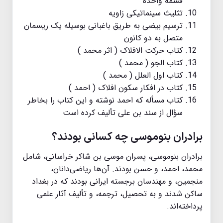
قسمه واحده
تثلیث سینماتیکی زاویه
ترسیم بیضی به طریق باغبانی بوسیله یک ریسمان
متصل به دو کانون
کتاب حرکت الافلاک ( اثر محمد )
کتاب الجو ( محمد )
کتاب اول العلل ( محمد )
کتاب در افکار سکون افلاک ( احمد )
کتاب مسأله که احمد نوشته و این کتاب را بخاطر
سؤال از سند بن علی تألیف کرده است
برادران بنوموسی چه کسانی بودند؟
برادران بنوموسی، پسران موسی بن شاکر خراسانی، شامل
محمد، احمد، و حسن بودند. آن‌ها ریاضی‌دانان،
منجمین، و مهندسان برجسته ایرانی بودند که در بغداد
ساکن شدند و به تحصیل، ترجمه، و تألیف آثار علمی
پرداخته‌اند.