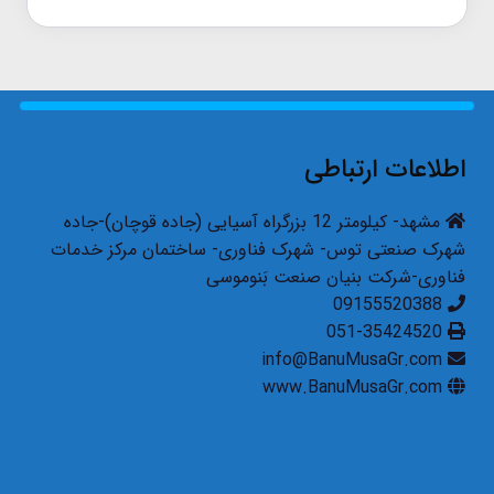
اطلاعات ارتباطی
مشهد- کیلومتر 12 بزرگراه آسیایی (جاده قوچان)-جاده
شهرک صنعتی توس- شهرک فناوری- ساختمان مرکز خدمات
فناوری-شرکت بنیان صنعت بَنوموسی
09155520388
051-35424520
info@BanuMusaGr.com
www.BanuMusaGr.com