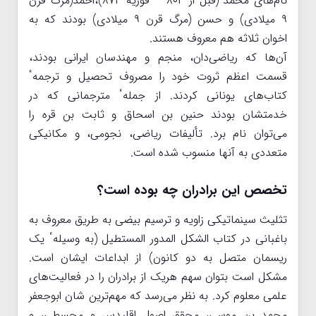
نام‌های محمد (قبل از ۸۰۳ – فوریه ۸۷۳)،احمد(مرگ قرن
۹ میلادی) و حسن (مرگ قرن ۹ میلادی) بودند که به
اخوان ثلاثه هم معروف هستند.
آن‌ها که ریاضی‌دان، منجم و مهندسان ایرانی بودند،
قسمت اعظم ثروت خود را مصروف تحصیل و ترجمهٴ
کتاب‌های یونانی کردند. از جملهٴ مترجمانی که در
خدمتشان بودند حنین بن اسحاق و ثابت بن قره را
می‌توان نام برد. تألیفات ریاضی، نجومی، و مکانیکی
متعددی به آنها منسوب شده است.
تخصص این برادران چه بوده است؟
تثلیث سینماتیکی زاویه و ترسیم بیضی به طریق معروف به
باغبانی در کتاب الشکل المدور المستطیل (به وسیلهٴ یک
ریسمان متصل به دو کانون) از ابداعات ایشان است.
مشکل است بتوان سهم هریک از برادران را در فعالیت‌های
علمی معلوم کرد. به نظر می‌رسد که مهم‌ترین شان ابوجعفر
محمد بن موسی، محقق اصول اقلیدس و مجسطی، و